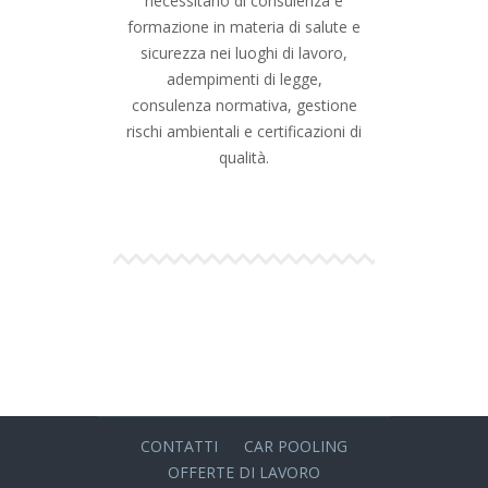
necessitano di consulenza e
Prot
formazione in materia di salute e
sicurezza nei luoghi di lavoro,
adempimenti di legge,
consulenza normativa, gestione
rischi ambientali e certificazioni di
qualità.
CONTATTI
CAR POOLING
OFFERTE DI LAVORO