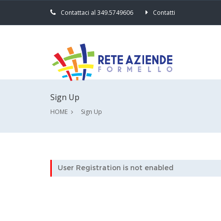
Contattaci al 349.5749606
Contatti
Sign Up
HOME
Sign Up
User Registration is not enabled