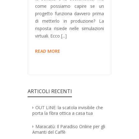
come possiamo capire se un
progetto funziona davvero prima
di metterlo in produzione? La
risposta risiede nelle simulazioni
virtuali. Ecco [...]
READ MORE
PROGETTAZIONE,
MODELLAZIONE
E
STAMPA
3D:
IL
ARTICOLI RECENTI
FUTURO
PER
OUT LINE: la scatola invisibile che
LA
porta la fibra ottica a casa tua
REALIZZAZIONE
DI
Maracatù: Il Paradiso Online per gli
Amanti del Caffè
IDEE