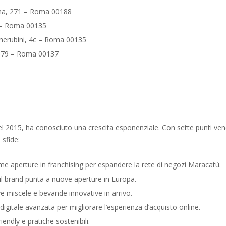
iana, 271 – Roma 00188
6 – Roma 00135
Cherubini, 4c – Roma 00135
77-79 – Roma 00137
l 2015, ha conosciuto una crescita esponenziale. Con sette punti ven
 sfide:
rime aperture in franchising per espandere la rete di negozi Maracatù.
il brand punta a nuove aperture in Europa.
e miscele e bevande innovative in arrivo.
 digitale avanzata per migliorare l’esperienza d’acquisto online.
iendly e pratiche sostenibili.