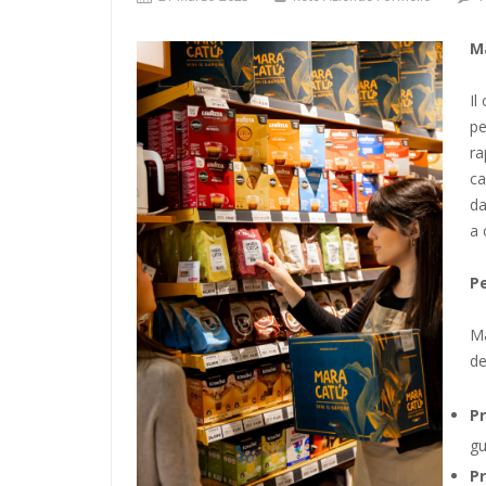
Ma
Il
pe
ra
ca
da
a 
P
Ma
de
Pr
gu
Pr