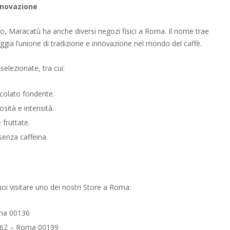
nnovazione
ivo, Maracatù ha anche diversi negozi fisici a Roma. Il nome trae
eggia l’unione di tradizione e innovazione nel mondo del caffè.
selezionate, tra cui:
ccolato fondente.
osità e intensità.
 fruttate.
 senza caffeina.
uoi visitare uno dei nostri Store a Roma:
oma 00136
i, 62 – Roma 00199