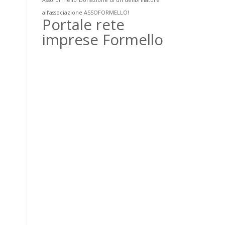
Assoformello
Donazione di un defibrillatore
all’associazione ASSOFORMELLO!
Portale rete
imprese Formello