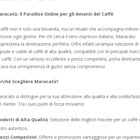
racatù: Il Paradiso Online per gli Amanti del Caffè
 caffè non è solo una bevanda, ma un rituale che accompagna milioni 
rsone ogni giorno. Per chi cerca il vero espresso italiano, Maracatù
ppresenta la destinazione perfetta. Offre infatti un’ampia selezione di
psule e cialde di caffè di alta qualità, compatibili con le principali mac
 caffè. Con un servizio eccellente e prezzi competitivi, porta direttam
casa tua un’esperienza di gusto senza compromessi.
erché Scegliere Maracatù?
racatù si distingue per la sua attenzione alla qualità e alla soddisfaz
l cliente. Tra i suoi punti di forza troviamo:
odotti di Alta Qualità
: Selezione delle migliori miscele per un caffè 
sto autentico.
ezzi Competitivi
: Offerte e promozioni vantaggiose per un risparmi